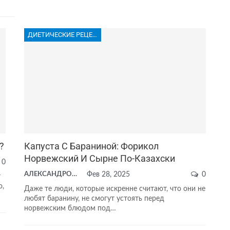
ДИЕТИЧЕСКИЕ РЕЦЕПТЫ
?
Капуста С Бараниной: Форикол
Норвежский И Сырне По-Казахски
0
АЛЕКСАНДРОВА АНАСТАСИЯ
Фев 28, 2025
0
т
о,
Даже те люди, которые искренне считают, что они не
любят баранину, не смогут устоять перед
норвежским блюдом под…