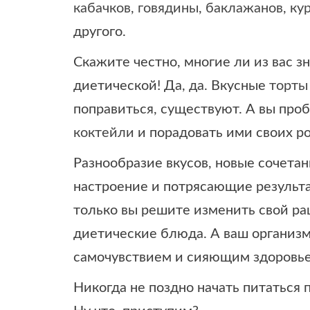
кабачков
,
говядины
,
баклажанов
,
ку
другого.
Скажите честно, многие ли из вас з
диетической! Да, да. Вкусные
торты
поправиться, существуют. А вы про
коктейли
и порадовать ими своих р
Разнообразие вкусов, новые сочета
настроение и потрясающие результат
только вы решите изменить свой ра
диетические блюда. А ваш организм
самочувствием и сияющим здоровь
Никогда не поздно начать питаться 