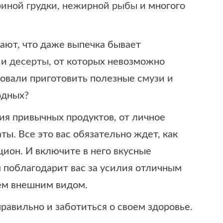
риной грудки
,
нежирной рыбы
и многого
нают, что даже выпечка бывает
и
десерты
, от которых невозможно
бовали приготовить полезные
смузи и
одных?
ния привычных продуктов, от личное
ы. Все это вас обязательно ждет, как
цион. И включите в него вкусные
 поблагодарит вас за усилия отличным
ем внешним видом.
правильно и заботиться о своем здоровье.