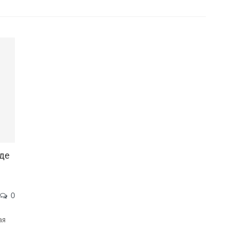
еде
0
ая