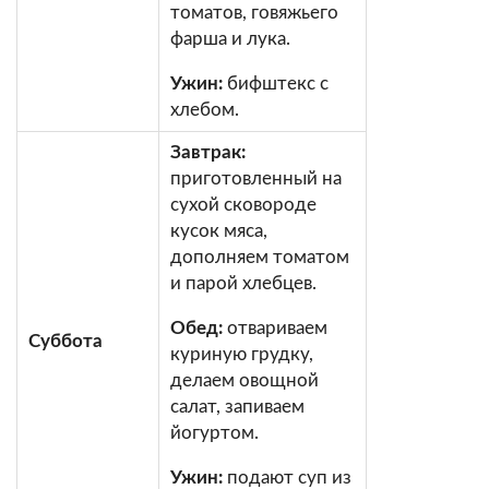
томатов, говяжьего
фарша и лука.
Ужин:
бифштекс с
хлебом.
Завтрак:
приготовленный на
сухой сковороде
кусок мяса,
дополняем томатом
и парой хлебцев.
Обед:
отвариваем
Суббота
куриную грудку,
делаем овощной
салат, запиваем
йогуртом.
Ужин:
подают суп из