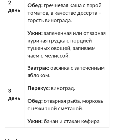
2
Обед:
гречневая каша с парой
день
томатов, в качестве десерта –
горсть винограда.
Ужин:
запеченная или отварная
куриная грудка с порцией
тушеных овощей, запиваем
чаем с мелиссой.
Завтрак:
овсянка с запеченным
яблоком.
Перекус:
виноград.
3
день
Обед:
отварная рыба, морковь
с нежирной сметаной.
Ужин:
банан и стакан кефира.