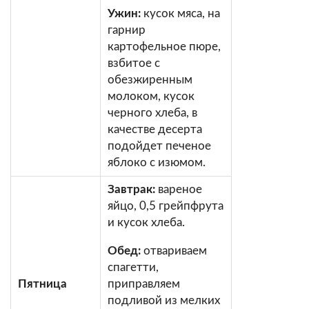
Ужин:
кусок мяса, на
гарнир
картофельное пюре,
взбитое с
обезжиренным
молоком, кусок
черного хлеба, в
качестве десерта
подойдет печеное
яблоко с изюмом.
Завтрак:
вареное
яйцо, 0,5 грейпфрута
и кусок хлеба.
Обед:
отвариваем
спагетти,
Пятница
приправляем
подливой из мелких