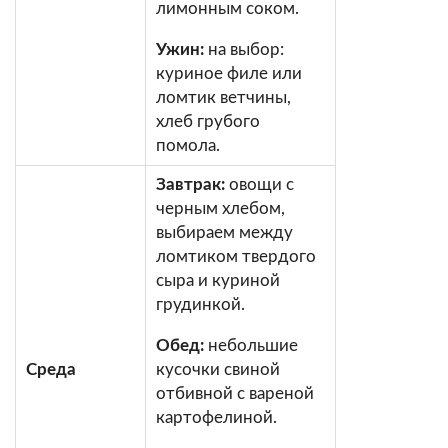
лимонным соком.
Ужин:
на выбор:
куриное филе или
ломтик ветчины,
хлеб грубого
помола.
Завтрак:
овощи с
черным хлебом,
выбираем между
ломтиком твердого
сыра и куриной
грудинкой.
Обед:
небольшие
Среда
кусочки свиной
отбивной с вареной
картофелиной.