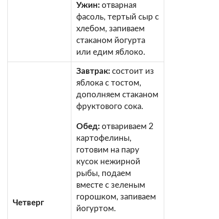
Ужин:
отварная
фасоль, тертый сыр с
хлебом, запиваем
стаканом йогурта
или едим яблоко.
Завтрак:
состоит из
яблока с тостом,
дополняем стаканом
фруктового сока.
Обед:
отвариваем 2
картофелины,
готовим на пару
кусок нежирной
рыбы, подаем
вместе с зеленым
горошком, запиваем
Четверг
йогуртом.