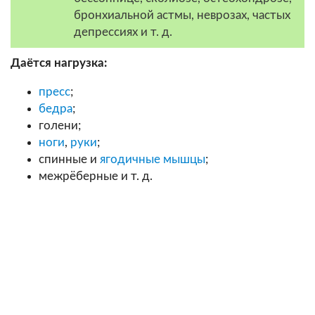
бронхиальной астмы, неврозах, частых
депрессиях и т. д.
Даётся нагрузка:
пресс
;
бедра
;
голени;
ноги
,
руки
;
спинные и
ягодичные мышцы
;
межрёберные и т. д.