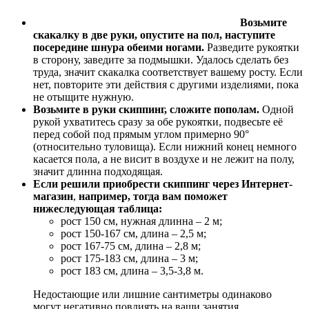
Возьмите
скакалку в две руки, опустите на пол, наступите
посередине шнура обеими ногами.
Разведите рукоятки
в сторону, заведите за подмышки. Удалось сделать без
труда, значит скакалка соответствует вашему росту. Если
нет, повторите эти действия с другими изделиями, пока
не отыщите нужную.
Возьмите в руки скиппинг, сложите пополам.
Одной
рукой ухватитесь сразу за обе рукоятки, подвесьте её
перед собой под прямым углом примерно 90°
(относительно туловища). Если нижний конец немного
касается пола, а не висит в воздухе и не лежит на полу,
значит длинна подходящая.
Если решили приобрести скиппинг через Интернет-
магазин
,
например, тогда вам поможет
нижеследующая таблица:
рост 150 см, нужная длинна – 2 м;
рост 150-167 см, длина – 2,5 м;
рост 167-75 см, длина – 2,8 м;
рост 175-183 см, длина – 3 м;
рост 183 см, длина – 3,5-3,8 м.
Недостающие или лишние сантиметры одинаково
могут негативно повлиять на ваши занятия.