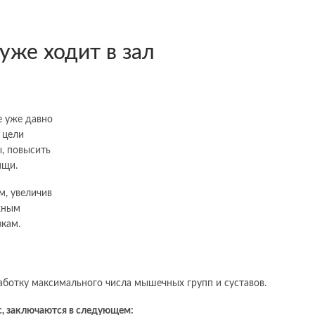
уже ходит в зал
е уже давно
 цели
, повысить
ящи.
м, увеличив
жным
кам.
ботку максимального числа мышечных групп и суставов.
с, заключаются в следующем: