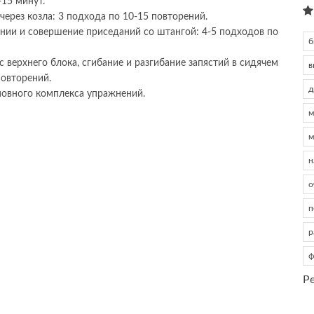
-15 минут.
через козла: 3 подхода по 10-15 повторений.
нии и совершение приседаний со штангой: 4-5 подходов по
б
 с верхнего блока, сгибание и разгибание запястий в сидячем
в
повторений.
д
новного комплекса упражнений.
м
м
н
о
п
р
ф
Р