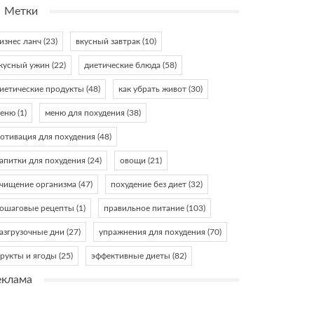
Метки
изнес ланч
(23)
вкусный завтрак
(10)
кусный ужин
(22)
диетические блюда
(58)
иетические продукты
(48)
как убрать живот
(30)
еню
(1)
меню для похудения
(38)
отивация для похудения
(48)
апитки для похудения
(24)
овощи
(21)
чищение организма
(47)
похудение без диет
(32)
ошаговые рецепты
(1)
правильное питание
(103)
азгрузочные дни
(27)
упражнения для похудения
(70)
рукты и ягоды
(25)
эффективные диеты
(82)
еклама