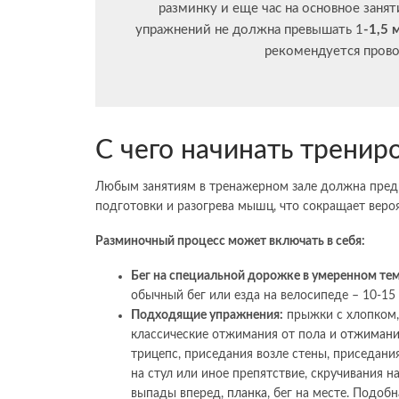
разминку и еще час на основное зан
упражнений не должна превышать 1
-1,5 
рекомендуется пров
С чего начинать тренир
Любым занятиям в тренажерном зале должна пред
подготовки и разогрева мышц, что сокращает веро
Разминочный процесс может включать в себя:
Бег на специальной дорожке в умеренном те
обычный бег или езда на велосипеде – 10-15 
Подходящие упражнения:
прыжки с хлопком,
классические отжимания от пола и
отжимани
трицепс, приседания возле стены, приседани
на стул или иное препятствие, скручивания на
выпады вперед,
планка
, бег на месте. Подоб