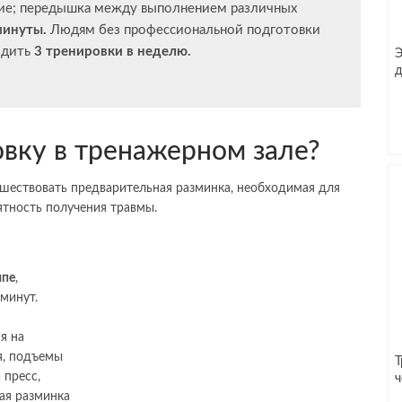
ятие; передышка между выполнением различных
минуты.
Людям без профессиональной подготовки
одить
3 тренировки в неделю.
Э
д
овку в тренажерном зале?
шествовать предварительная разминка, необходимая для
ятность получения травмы.
мпе
,
минут.
я
на
я, подъемы
Т
 пресс,
ч
ная разминка