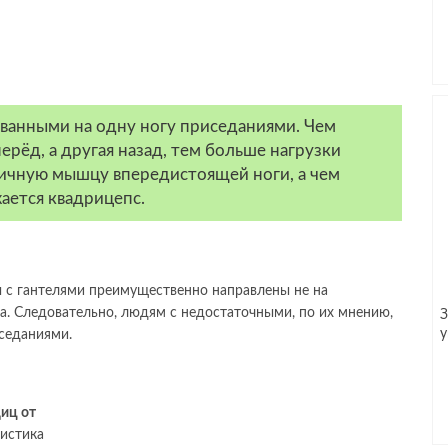
ванными на одну ногу приседаниями. Чем
ерёд, а другая назад, тем больше нагрузки
дичную мышцу впередистоящей ноги, а чем
ается квадрицепс.
ы с гантелями преимущественно направлены не на
а. Следовательно, людям с недостаточными, по их мнению,
З
у
седаниями.
иц от
тистика