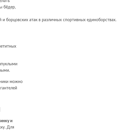
елать
ы бёдер,
–
 и борцовских атак в различных спортивных единоборствах.
петитных
ыпуклыми
ными.
хники можно
 гантелей
и
инку и
жку. Для