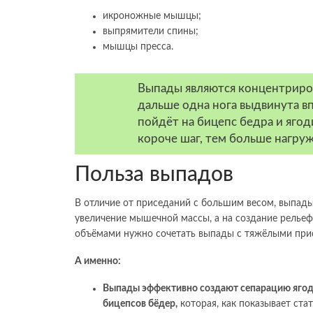
икроножные мышцы;
выпрямители спины;
мышцы пресса.
Выпады являются концентриро
дальше одна нога выдвинута вп
пойдёт на бицепс бедра и яго
короче шаг, тем больше нагруж
Польза выпадов
В отличие от приседаний с большим весом, выпад
увеличение мышечной массы, а на создание рельеф
объёмами нужно сочетать выпады с тяжёлыми при
А именно:
Выпады эффективно создают сепарацию ягод
бицепсов бёдер,
которая, как показывает ста