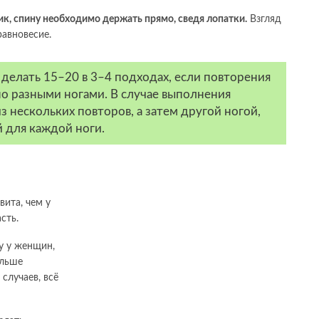
ик, спину необходимо держать прямо, сведя лопатки.
Взгляд
равновесие.
делать 15–20 в 3–4 подходах, если повторения
о разными ногами. В случае выполнения
з нескольких повторов, а затем другой ногой,
 для каждой ноги.
вита, чем у
сть.
у у женщин,
ольше
случаев, всё