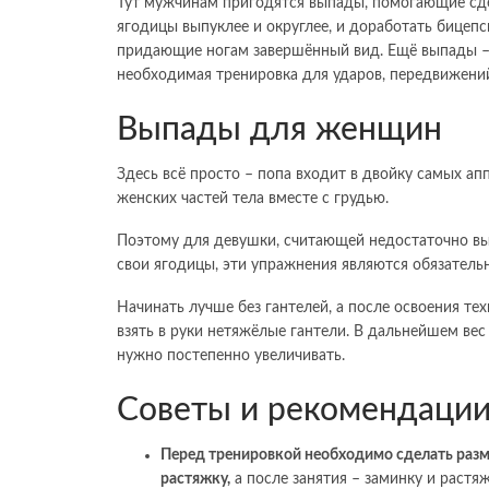
Тут мужчинам пригодятся выпады, помогающие сд
ягодицы выпуклее и округлее, и доработать бицепс
придающие ногам завершённый вид. Ещё выпады 
необходимая тренировка для ударов, передвижений
Выпады для женщин
Здесь всё просто – попа входит в двойку самых ап
женских частей тела вместе с грудью.
Поэтому для девушки, считающей недостаточно в
свои ягодицы, эти упражнения являются обязатель
Начинать лучше без гантелей, а после освоения те
взять в руки нетяжёлые гантели. В дальнейшем вес
нужно постепенно увеличивать.
Советы и рекомендаци
Перед тренировкой необходимо сделать разм
растяжку,
а после занятия – заминку и растя