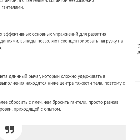
тангой, а с гантелями. Штангой невозможно
с гантелями.
х эффективных основных упражнений для развития
еданиями, выпады позволяют сконцентрировать нагрузку на
Э
.
д
лета длинный рычаг, который сложно удерживать в
 выполнения находятся ниже центра тяжести тела, поэтому с
лее сбросить с плеч, чем бросить гантели, просто разжав
ровки, приходящей с опытом.