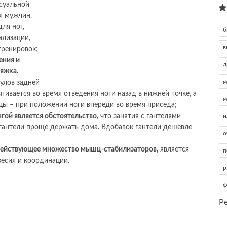
суальной
я мужчин.
ля ног,
б
ализации,
в
тренировок;
ения и
д
тяжка.
м
кулов задней
ягивается во время отведения ноги назад в нижней точке, а
м
ы – при положении ноги впереди во время приседа;
ой является обстоятельство,
что занятия с гантелями
н
 гантели проще держать дома. Вдобавок гантели дешевле
о
адействующее множество мышц-стабилизаторов,
является
п
весия и координации.
р
ф
Р