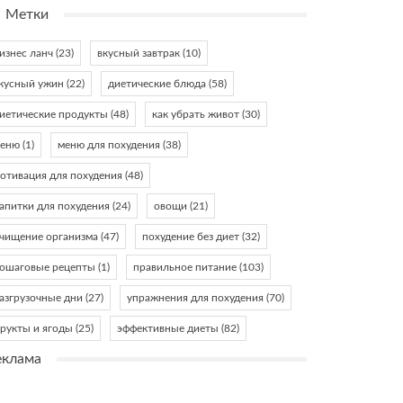
Метки
изнес ланч
(23)
вкусный завтрак
(10)
кусный ужин
(22)
диетические блюда
(58)
иетические продукты
(48)
как убрать живот
(30)
еню
(1)
меню для похудения
(38)
отивация для похудения
(48)
апитки для похудения
(24)
овощи
(21)
чищение организма
(47)
похудение без диет
(32)
ошаговые рецепты
(1)
правильное питание
(103)
азгрузочные дни
(27)
упражнения для похудения
(70)
рукты и ягоды
(25)
эффективные диеты
(82)
еклама