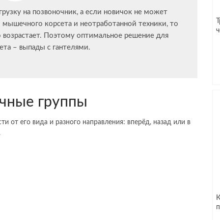
грузку на позвоночник, а если новичок не может
Т
 мышечного корсета и неотработанной техники, то
ч
но возрастает. Поэтому оптимальное решение для
та – выпады с гантелями.
чные группы
ти от его вида и разного направления: вперёд, назад или в
.
К
п