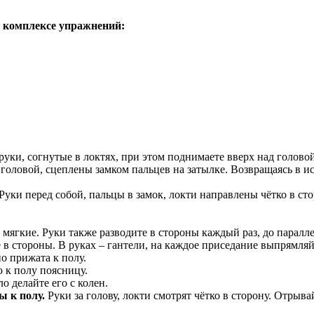
м комплексе упражнений:
руки, согнутые в локтях, при этом поднимаете вверх над головой
 головой, сцеплены замком пальцев на затылке. Возвращаясь в и
Руки перед собой, пальцы в замок, локти направлены чётко в с
мягкие. Руки также разводите в стороны каждый раз, до паралле
в стороны. В руках – гантели, на каждое приседание выпрямляйт
о прижата к полу.
 к полу поясницу.
о делайте его с колен.
ы к полу.
Руки за голову, локти смотрят чётко в сторону. Отры