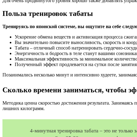
Для очень продвинутого уровня хорошо также добавлять упраж
Польза тренировок табаты
Тренируясь по японской системе, вы ощутите на себе след
Ускорение обмена веществ и активизация процесса сжига
Вы значительно повысите выносливость, скорость и коо
Табата – отличный способ натренировать сердечно-сосу
Энергичность и бодрость в теле станут вашими союзникам
Максимальная эффективность за минимальное количество
Полученный эффект продлевается на сутки после занятия
Позанимались несколько минут и интенсивно худеете, занимая
Сколько времени заниматься, чтобы эф
Методика ценна скоростью достижения результата. Занимаясь п
лишних килограмм.
4-минутная тренировка табата – это не тольк