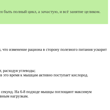
 быть полный цикл, а зачастую, и всё занятие целиком.
, что изменение рациона в сторону полезного питания ускорит
, расходуя углеводы;
к в это время к мышцам активно поступает кислород.
10 секунд. На 6-8 подходе мышцы поглощают максимум
ивным нагрузкам.