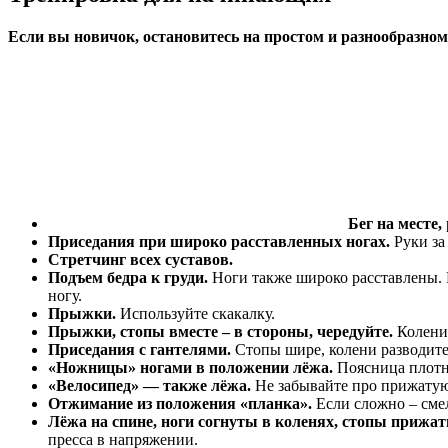
Если вы новичок, остановитесь на простом и разнообразно
Бег на месте,
Приседания при широко расставленных ногах.
Руки за
Стретчинг всех суставов.
Подъем бедра к груди.
Ноги также широко расставлены. 
ногу.
Прыжки.
Используйте скакалку.
Прыжки, стопы вместе – в стороны, чередуйте.
Колени 
Приседания с гантелями.
Стопы шире, колени разводите 
«Ножницы» ногами в положении лёжа.
Поясница плотн
«Велосипед» — также лёжа.
Не забывайте про прижатую
Отжимание из положения «планка».
Если сложно – смел
Лёжа на спине, ноги согнуты в коленях, стопы прижат
пресса в напряжении.