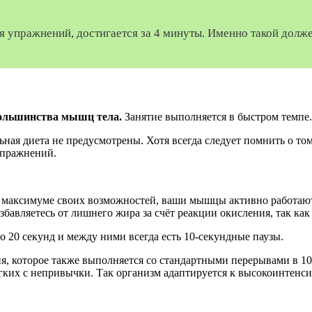
я упражнений, достигается за 4 минуты. Именно такой должен
большинства мышц тела.
Занятие выполняется в быстром темпе.
ная диета не предусмотрены. Хотя всегда следует помнить о том
упражнений.
а максимуме своих возможностей, ваши мышцы активно работают
избавляетесь от лишнего жира за счёт реакции окисления, так ка
о 20 секунд и между ними всегда есть 10-секундные паузы.
ия, которое также выполняется со стандартными перерывами в 
гких с непривычки. Так организм адаптируется к высокоинтенс