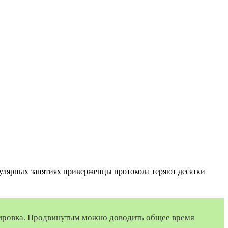
егулярных занятиях приверженцы протокола теряют десятки
енировка. Продвинутым можно доводить общее время