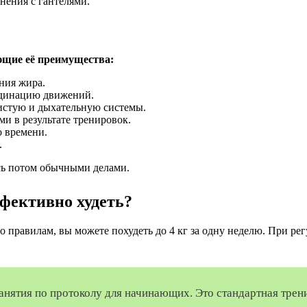
нения с гантелями.
ующие её преимущества:
ния жира.
рдинацию движений.
дистую и дыхательную системы.
и в результате тренировок.
 времени.
.
сь потом обычными делами.
фективно худеть?
о правилам, вы можете похудеть до 4 кг за одну неделю. При р
о занятия по протоколу для начинающих. Это стандартная тр